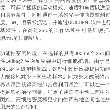
开发和临床生产操作所需的密度提供严密监测
境。可调节摇床的运动模式、速度和角度以适
和培养条件，同时通过一系列光学传感器监测
度、
、溶氧和流速，并通过
软件进
pH
UNICORN?
基灌注，在高达
的工作体积中可将细胞扩
25 L
胞
的细胞密度。
/mL
功能性密闭环境
：
在选择的具有
至
300 mL
25 L
性
生物反应袋中进行细胞扩增。由于是
Cellbag?
的
级塑料制成，这些生物反应袋提供功
USP VI
大限度地减少不同患者样本之间或外来试剂的污
养基灌注获得高细胞密度利用灌注，可以在一
得足够的治疗剂量，消除了通常与手动工艺中
困难。高细胞密度和更小的生产占地空间也使
用您的生产空间。