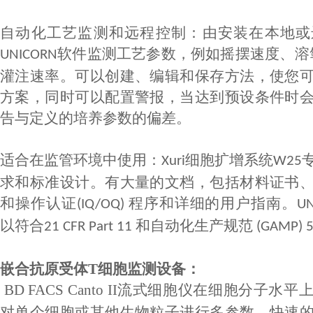
自动化工艺监测和远程控制
：
由安装在本地或
软件监测工艺参数，例如摇摆速度、溶
UNICORN
灌注速率。可以创建、编辑和保存方法，使您
方案，同时可以配置警报，当达到预设条件时
告与定义的培养参数的偏差。
适合在监管环境中使用
：
细胞扩增系统
Xuri
W25
求和标准设计。有大量的文档，包括材料证书
和操作认证
程序和详细的用户指南。
(IQ/OQ)
U
以符合
和自动化生产规范
21 CFR Part 11
(GAMP) 
嵌合抗原受体
T
细胞监测设备：
BD FACS Canto II
流式细胞仪在细胞分子水平
对单个细胞或其他生物粒子进行多参数、快速