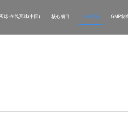
买球-在线买球(中国)
核心项目
专家团队
GMP制