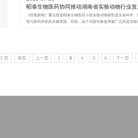
昭泰生物医药协同推动湖南省实验动物行业发展 
功召开
《经视新闻》重点报道昭泰生物医药小鼠实验动物模型是生命科学、
现与新药评价的关键资源。目前，这个试验对象使用最广泛的是实验
专业
12 页
首页
上一页
2
3
4
5
6
下一页