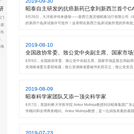
2019-09-30
研
昭泰自主研发的抗癌新药已拿到新西兰首个CA
病患！
9月26日，大洋彼岸传来捷报——新西兰惠灵顿昭泰治疗有限公司（W
部门
的第四个临床试验许可批件！这表明在新西兰临床试验所需的所有批
委原
部长
委、
2019-08-10
德免
全国政协常委、致公党中央副主席、国家市场
8月9日，全国政协常委、致公党中央副主席、国家市场监督总局副
党湖南省委主委胡旭晟；致公党湖南省委秘书长田宗之；致公党党员
阳以
2019-08-09
昭泰科学家团队又添一顶尖科学家
8月7日，英国剑桥大学医学院 Ankur Mutreja教授到访昭泰
学顾问和全球商务顾问。Ankur Mutreja教授，是一位训练有素的
2019-07-23