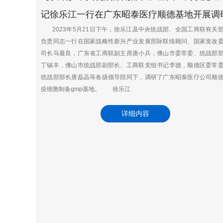
记徐乐江一行在广东昭泰医疗顺德基地开展调
2023年5月21日下午，徐乐江及中央统战部、全国工商联有关
负责同志一行在国家战略性新兴产业发展部际联络顾问、国家发改
司长马最良，广东省工商联副主席唐小兵，佛山市委常委、统战部
丁锡丰，佛山市统战部副部长、工商联党组书记李德，顺德区委常
统战部部长唐磊晶等各级领导陪同下，调研了广东昭泰医疗公司顺
疫细胞制备gmp基地。 徐乐江
详细内容