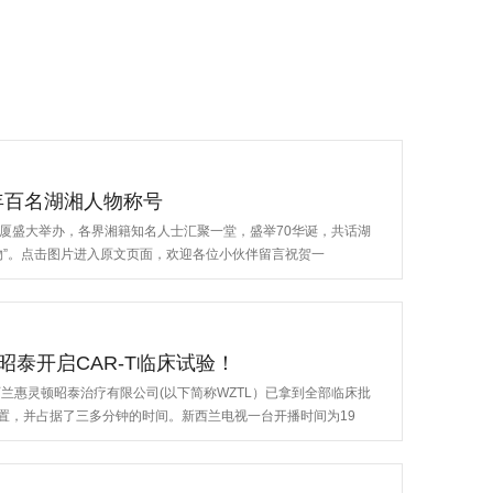
年百名湖湘人物称号
南大厦盛大举办，各界湘籍知名人士汇聚一堂，盛举70华诞，共话湖
物”。点击图片进入原文页面，欢迎各位小伙伴留言祝贺一
泰开启CAR-T临床试验！
兰惠灵顿昭泰治疗有限公司(以下简称WZTL）已拿到全部临床批
置，并占据了三多分钟的时间。新西兰电视一台开播时间为19