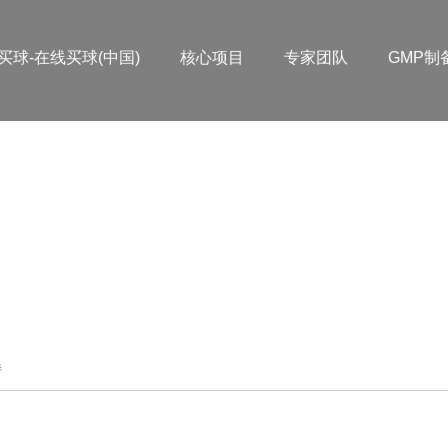
买球-在线买球(中国)
核心项目
专家团队
GMP制
持